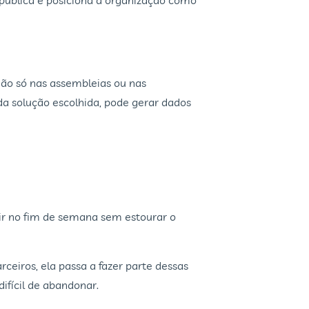
 pública e posiciona a organização como
não só nas assembleias ou nas
da solução escolhida, pode gerar dados
ir no fim de semana sem estourar o
eiros, ela passa a fazer parte dessas
ifícil de abandonar.