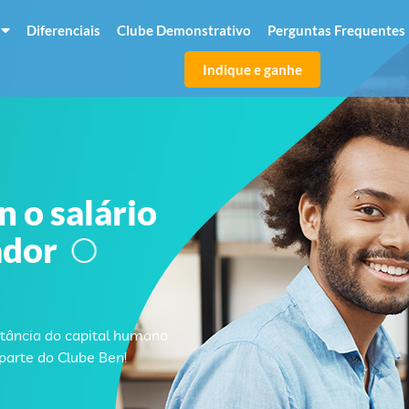
Diferenciais
Clube Demonstrativo
Perguntas Frequentes
Indique e ganhe
 o salário
ador
tância do capital humano
parte do Clube Ben!