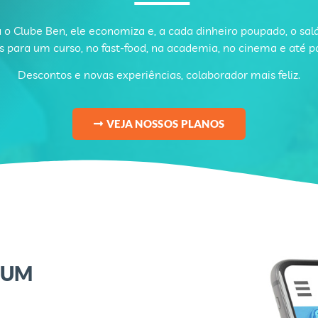
 o Clube Ben, ele economiza e, a cada dinheiro poupado, o sal
 para um curso, no fast-food, na academia, no cinema e até pa
Descontos e novas experiências, colaborador mais feliz.
VEJA NOSSOS PLANOS
 UM