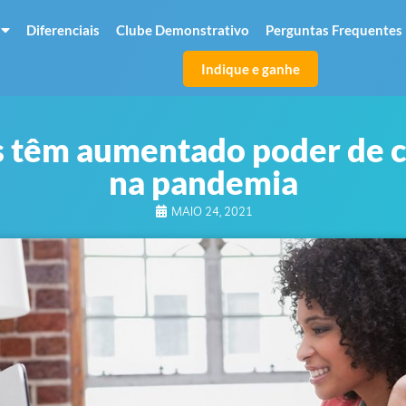
Diferenciais
Clube Demonstrativo
Perguntas Frequentes
Indique e ganhe
s têm aumentado poder de c
na pandemia
MAIO 24, 2021