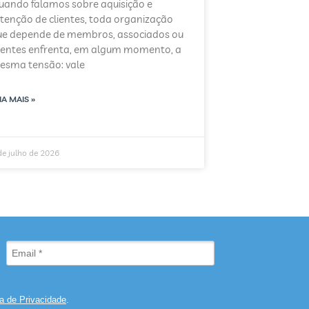
uando falamos sobre aquisição e
tenção de clientes, toda organização
ue depende de membros, associados ou
lientes enfrenta, em algum momento, a
esma tensão: vale
IA MAIS »
de julho de 2026
ca de Privacidade
.