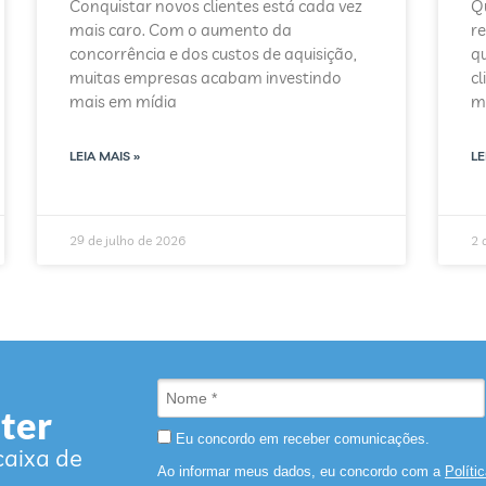
Conquistar novos clientes está cada vez
Q
mais caro. Com o aumento da
re
concorrência e dos custos de aquisição,
q
muitas empresas acabam investindo
c
mais em mídia
m
LEIA MAIS »
LE
29 de julho de 2026
2 
ter
Eu concordo em receber comunicações.
caixa de
Ao informar meus dados, eu concordo com a
Políti