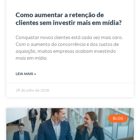
Como aumentar a retenção de
clientes sem investir mais em mídia?
Conquistar novos clientes está cada vez mais caro.
Com o aumento da concorrência e dos custos de
aquisição, muitas empresas acabam investindo
mais em mídia
LEIA MAIS »
29 de julho de 2026
BLOG