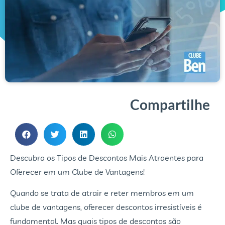
Compartilhe
Descubra os Tipos de Descontos Mais Atraentes para
Oferecer em um Clube de Vantagens!
Quando se trata de atrair e reter membros em um
clube de vantagens, oferecer descontos irresistíveis é
fundamental. Mas quais tipos de descontos são