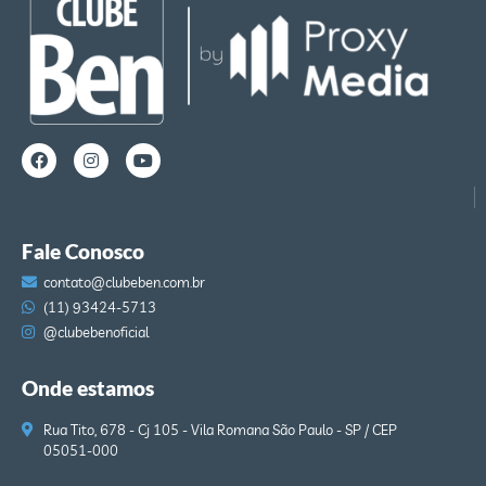
Fale Conosco
contato@clubeben.com.br
(11) 93424-5713
@clubebenoficial
Onde estamos
Rua Tito, 678 - Cj 105 - Vila Romana São Paulo - SP / CEP
05051-000