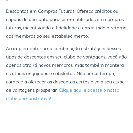
Descontos em Compras Futuras: Ofereça créditos ou
cupons de desconto para serem utilizados em compras
futuras, incentivando a fidelidade e garantindo o retorno
dos membros ao seu estabelecimento.
Ao implementar uma combinação estratégica desses
tipos de descontos em seu clube de vantagens, você não
apenas atrairá novos membros, mas também manterá
os atuais engajados e satisfeitos. Não perca tempo,
comece a oferecer os descontos certos e veja seu clube
de vantagens prosperar!
Clique aqui e acesse o nosso
clube demonstrativo!