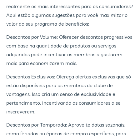
realmente os mais interessantes para os consumidores?
Aqui estão algumas sugestões para você maximizar o
valor do seu programa de benefícios:
Descontos por Volume: Oferecer descontos progressivos
com base na quantidade de produtos ou serviços
adquiridos pode incentivar os membros a gastarem
mais para economizarem mais.
Descontos Exclusivos: Ofereça ofertas exclusivas que só
estão disponíveis para os membros do clube de
vantagens. Isso cria um senso de exclusividade e
pertencimento, incentivando os consumidores a se
inscreverem.
Descontos por Temporada: Aproveite datas sazonais,
como feriados ou épocas de compra específicas, para