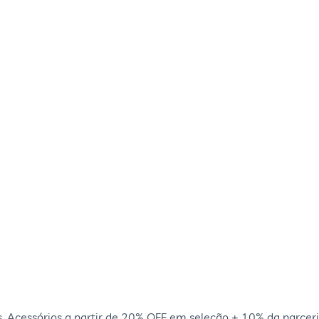
 Acessórios a partir de 20% OFF em seleção + 10% da parceri