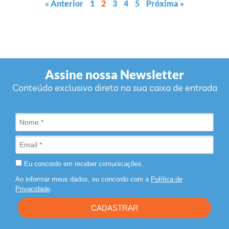
« Anterior
1
2
3
4
5
Próxima »
Assine nossa Newsletter
Conteúdo exclusivo direto na sua caixa de entrada
Eu concordo em receber comunicações.
Ao informar meus dados, eu concordo com a
Política de
Privacidade
.
CADASTRAR